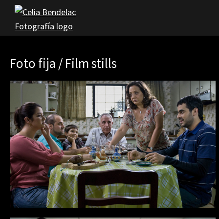
Saltar
Saltar
a
al
la
contenido
Celia
Fotografía
Bendelac
navegación
principal
Foto fija / Film stills
principal